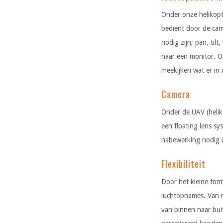
Onder onze helikopt
bedient door de ca
nodig zijn; pan, til
naar een monitor. O
meekijken wat er in 
Camera
Onder de UAV (helik
een floating lens s
nabewerking nodig i
Flexibiliteit
Door het kleine for
luchtopnames. Van n
van binnen naar buit