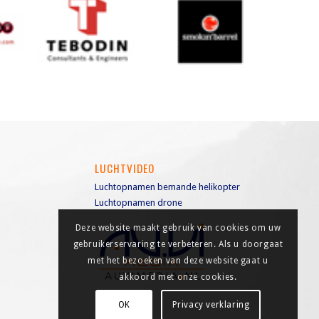
LUCHTVIDEO
Luchtopnamen bemande helikopter
Luchtopnamen drone
Deze website maakt gebruik van cookies om uw
gebruikerservaring te verbeteren. Als u doorgaat
met het bezoeken van deze website gaat u
akkoord met onze cookies.
OK
Privacy verklaring