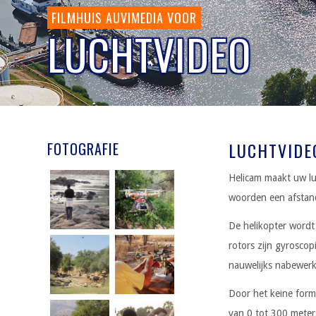
FILMHUIS AUVIMEDIA VOOR
LUCHTVIDEO
LUCHTVIDE
FOTOGRAFIE
Helicam maakt uw l
woorden een afstand
De helikopter wordt
rotors zijn gyroscop
nauwelijks nabewer
Door het keine form
van 0 tot 300 meter