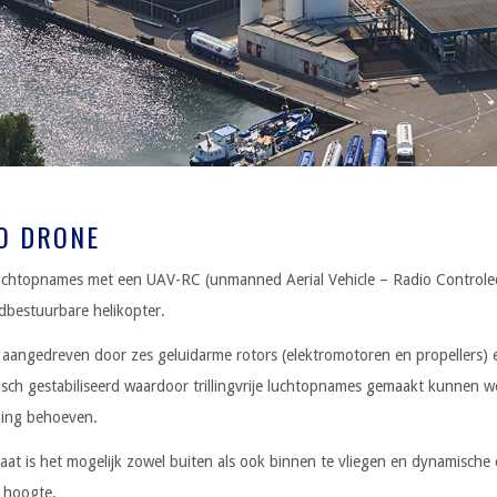
O DRONE
uchtopnames met een UAV-RC (unmanned Aerial Vehicle – Radio Controle
bestuurbare helikopter.
 aangedreven door zes geluidarme rotors (elektromotoren en propellers) e
isch gestabiliseerd waardoor trillingvrije luchtopnames gemaakt kunnen w
king behoeven.
aat is het mogelijk zowel buiten als ook binnen te vliegen en dynamisch
 hoogte.