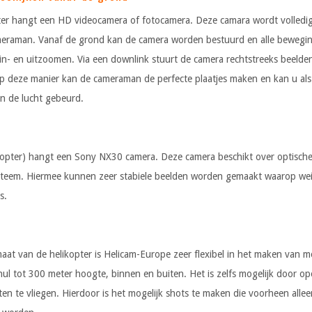
er hangt een HD videocamera of fotocamera. Deze camara wordt volledi
meraman. Vanaf de grond kan de camera worden bestuurd en alle bewegi
t, in- en uitzoomen. Via een downlink stuurt de camera rechtstreeks beelde
p deze manier kan de cameraman de perfecte plaatjes maken en kan u al
in de lucht gebeurd.
opter) hangt een Sony NX30 camera. Deze camera beschikt over optische s
ysteem. Hiermee kunnen zeer stabiele beelden worden gemaakt waarop wei
s.
maat van de helikopter is Helicam-Europe zeer flexibel in het maken van 
ul tot 300 meter hoogte, binnen en buiten. Het is zelfs mogelijk door o
en te vliegen. Hierdoor is het mogelijk shots te maken die voorheen allee