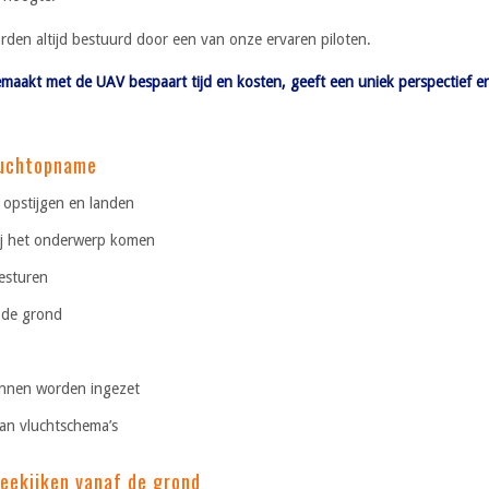
rden altijd bestuurd door een van onze ervaren piloten.
aakt met de UAV bespaart tijd en kosten, geeft een uniek perspectief 
luchtopname
l opstijgen en landen
ij het onderwerp komen
besturen
f de grond
innen worden ingezet
an vluchtschema’s
eekijken vanaf de grond