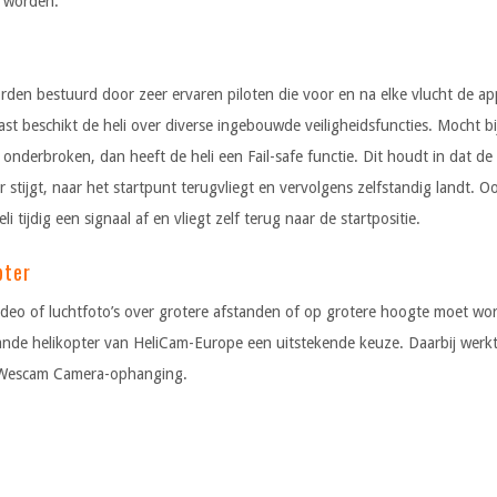
n worden.
rden bestuurd door zeer ervaren piloten die voor en na elke vlucht de a
st beschikt de heli over diverse ingebouwde veiligheidsfuncties. Mocht b
onderbroken, dan heeft de heli een Fail-safe functie. Dit houdt in dat de 
stijgt, naar het startpunt terugvliegt en vervolgens zelfstandig landt. 
li tijdig een signaal af en vliegt zelf terug naar de startpositie.
pter
deo of luchtfoto’s over grotere afstanden of op grotere hoogte moet wo
nde helikopter van HeliCam-Europe een uitstekende keuze. Daarbij werk
e Wescam Camera-ophanging.