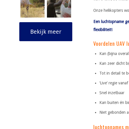
Onze helikopters wo
Een luchtopname gem
flexibiliteit!
Bekijk meer
Voordelen UAV 
Kan (bijna overa
Kan zeer dicht b
Tot in detail te 
‘Live’ regie vana
Snel inzetbaar
Kan buiten én b
Niet gebonden a
luchtopnames m