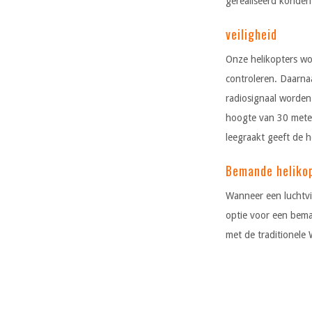
gerealiseerd konde
veiligheid
Onze helikopters wo
controleren. Daarnaa
radiosignaal worden 
hoogte van 30 meter 
leegraakt geeft de he
Bemande heliko
Wanneer een luchtvi
optie voor een bema
met de traditionel