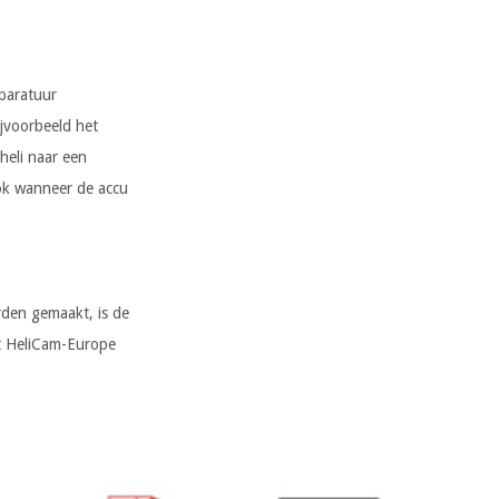
pparatuur
ijvoorbeeld het
heli naar een
Ook wanneer de accu
rden gemaakt, is de
t HeliCam-Europe