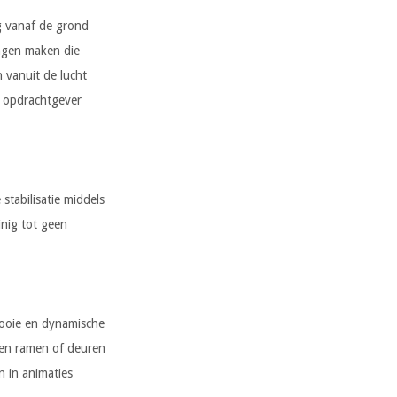
g vanaf de grond
ngen maken die
n vanuit de lucht
s opdrachtgever
tabilisatie middels
nig tot geen
mooie en dynamische
pen ramen of deuren
n in animaties