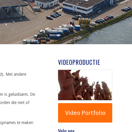
VIDEOPRODUCTIE
d). Met andere
n is geluidsarm. De
orden die niet of
Video Portfolio
e opnames te maken
Volg ons