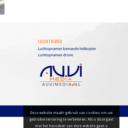
LUCHTVIDEO
Luchtopnamen bemande helikopter
Luchtopnamen drone
Deze website maakt gebruik van cookies om uw
gebruikerservaring te verbeteren. Als u doorgaat
met het bezoeken van deze website gaat u